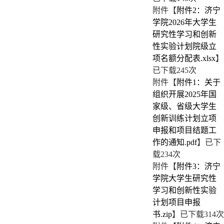
第 4 页
附件【
附件2：济宁
学院2026年大学生
研究性学习和创新
性实验计划院级立
项名额分配表.xlsx
】
已下载
245
次
附件【
附件1：关于
组织开展2025年国
第 5 页
家级、省级大学生
创新训练计划立项
申报和项目结题工
作的通知.pdf
】已下
载
234
次
附件【
附件3：济宁
学院大学生研究性
学习和创新性实验
第 6 页
计划项目申报
书.zip
】已下载
314
次