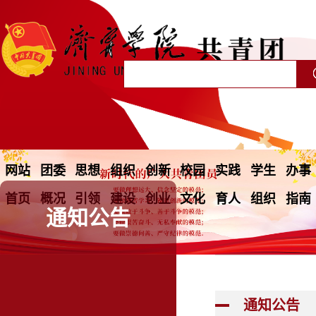
网站
团委
思想
组织
创新
校园
实践
学生
办事
首页
概况
引领
建设
创业
文化
育人
组织
指南
通知公告
通知公告