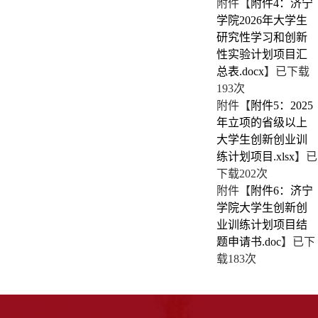
附件【
附件4：济宁
学院2026年大学生
研究性学习和创新
性实验计划项目汇
总表.docx
】已下载
193
次
第 7 页
附件【
附件5：2025
年立项的省级以上
大学生创新创业训
练计划项目.xlsx
】已
下载
202
次
附件【
附件6：济宁
学院大学生创新创
业训练计划项目结
第 8 页
题申请书.doc
】已下
载
183
次