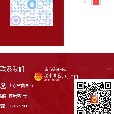
上页
1
下页
联系我们
友情链接网站
山东省曲阜市
杏坛路1号
273155
0537-3196035