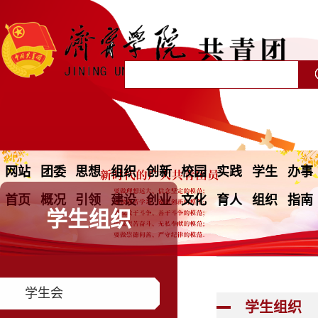
网站
团委
思想
组织
创新
校园
实践
学生
办事
首页
概况
引领
建设
创业
文化
育人
组织
指南
学生组织
学生会
学生组织