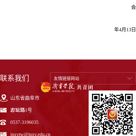
会
年4月13日
联系我们
友情链接网站
山东省曲阜市
杏坛路1号
273155
0537-3196035
jnxytw@jnxy.edu.cn