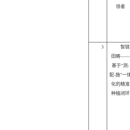
领者
3
智链
田畴——
基于“测
-
配
-
施”一
化的精准
种植闭环