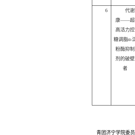
6
代谢
康——超
高活力控
糖调脂α-
粉酶抑制
剂的破壁
者
青团济宁学院委员