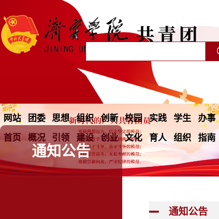
网站
团委
思想
组织
创新
校园
实践
学生
办事
首页
概况
引领
建设
创业
文化
育人
组织
指南
通知公告
通知公告