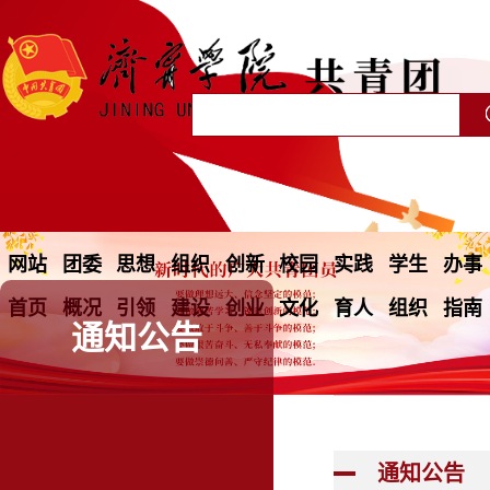
网站
团委
思想
组织
创新
校园
实践
学生
办事
首页
概况
引领
建设
创业
文化
育人
组织
指南
通知公告
通知公告