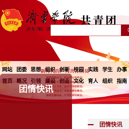
网站
团委
思想
组织
创新
校园
实践
学生
办事
首页
概况
引领
建设
创业
文化
育人
组织
指南
团情快讯
团情快讯