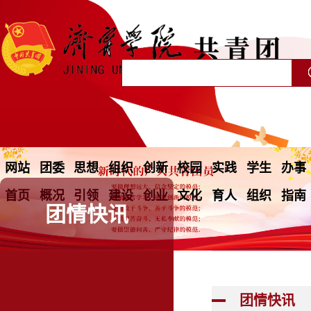
网站
团委
思想
组织
创新
校园
实践
学生
办事
首页
概况
引领
建设
创业
文化
育人
组织
指南
团情快讯
团情快讯