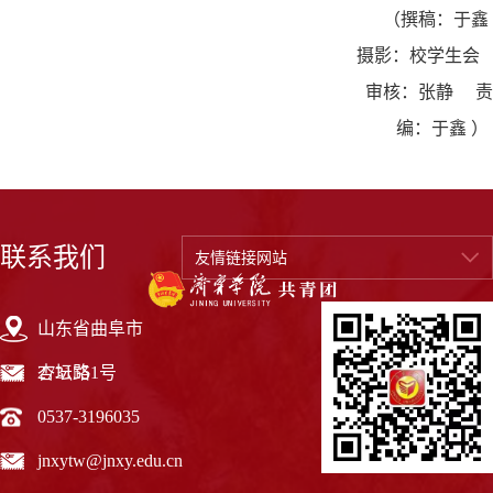
（
撰稿：于鑫
摄影：校学生会
审核：张静 责
编：于鑫
）
联系我们
友情链接网站
山东省曲阜市
杏坛路1号
273155
0537-3196035
jnxytw@jnxy.edu.cn