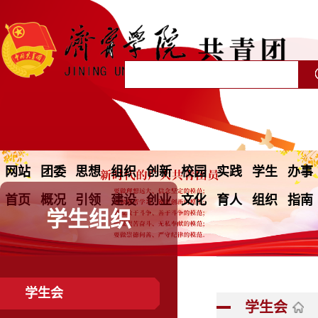
网站
团委
思想
组织
创新
校园
实践
学生
办事
首页
概况
引领
建设
创业
文化
育人
组织
指南
学生组织
学生会
学生会