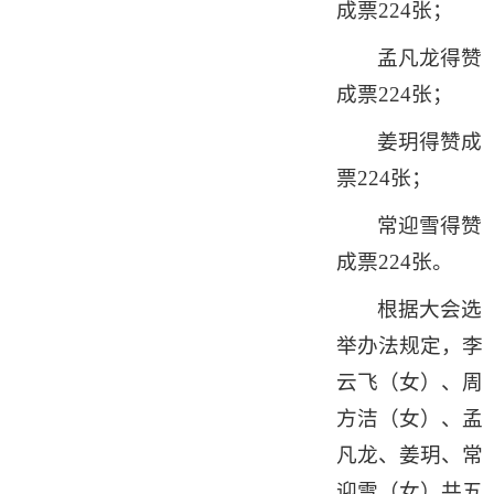
成票224张；
孟凡龙得赞
成票224张；
姜玥得赞成
票224张；
常迎雪得赞
成票224张。
根据大会选
举办法规定，李
云飞（女）、周
方洁（女）、孟
凡龙、姜玥、常
迎雪（女）共五