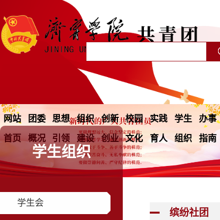
网站
团委
思想
组织
创新
校园
实践
学生
办事
首页
概况
引领
建设
创业
文化
育人
组织
指南
学生组织
学生会
缤纷社团