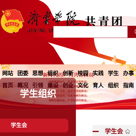
网站
团委
思想
组织
创新
校园
实践
学生
办事
首页
概况
引领
建设
创业
文化
育人
组织
指南
学生组织
学生会
学生会